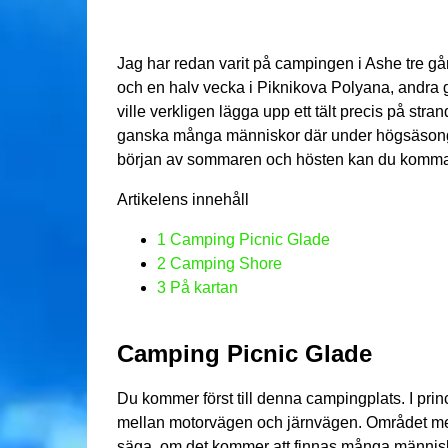
Jag har redan varit på campingen i Ashe tre gån
och en halv vecka i Piknikova Polyana, andra 
ville verkligen lägga upp ett tält precis på stra
ganska många människor där under högsäsongen 
början av sommaren och hösten kan du komma u
Artikelens innehåll
1
Camping Picnic Glade
2
Camping Shore
3
På kartan
Camping Picnic Glade
Du kommer först till denna campingplats. I princ
mellan motorvägen och järnvägen. Området med 
säga, om det kommer att finnas många människor