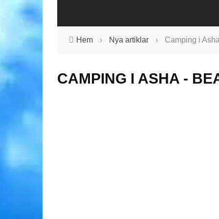
Hem
›
Nya artiklar
›
Camping i Asha
CAMPING I ASHA - B