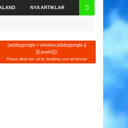
SKLAND
NYA ARTIKLAR
BADEN
(adsbygoogle = window.adsbygoogle ||
[]).push({});
N
URT
RG
EN