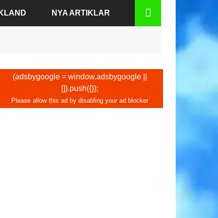
SKLAND
NYA ARTIKLAR
BADEN
(adsbygoogle = window.adsbygoogle ||
[]).push({});
N
URT
RG
EN