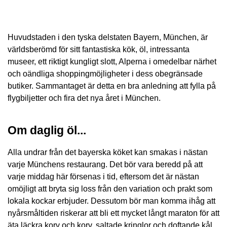
Huvudstaden i den tyska delstaten Bayern, München, är
världsberömd för sitt fantastiska kök, öl, intressanta
museer, ett riktigt kungligt slott, Alperna i omedelbar närhet
och oändliga shoppingmöjligheter i dess obegränsade
butiker. Sammantaget är detta en bra anledning att fylla på
flygbiljetter och fira det nya året i München.
Om daglig öl...
Alla undrar från det bayerska köket kan smakas i nästan
varje Münchens restaurang. Det bör vara beredd på att
varje middag här försenas i tid, eftersom det är nästan
omöjligt att bryta sig loss från den variation och prakt som
lokala kockar erbjuder. Dessutom bör man komma ihåg att
nyårsmåltiden riskerar att bli ett mycket långt maraton för att
äta läckra korv och korv, saltade kringlor och doftande kål.