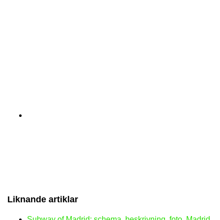
Liknande artiklar
Subway of Madrid: schema, beskrivning, foto. Madrid