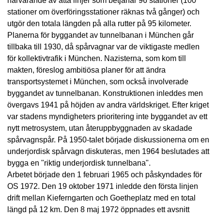
närvarande av åtta linjer som betjänar 96 stationer (100
stationer om överföringsstationer räknas två gånger) och
utgör den totala längden på alla rutter på 95 kilometer.
Planerna för byggandet av tunnelbanan i München går
tillbaka till 1930, då spårvagnar var de viktigaste medlen
för kollektivtrafik i München. Nazisterna, som kom till
makten, föreslog ambitiösa planer för att ändra
transportsystemet i München, som också involverade
byggandet av tunnelbanan. Konstruktionen inleddes men
övergavs 1941 på höjden av andra världskriget. Efter kriget
var stadens myndigheters prioritering inte byggandet av ett
nytt metrosystem, utan återuppbyggnaden av skadade
spårvagnspår. På 1950-talet började diskussionerna om en
underjordisk spårvagn diskuteras, men 1964 beslutades att
bygga en "riktig underjordisk tunnelbana".
Arbetet började den 1 februari 1965 och påskyndades för
OS 1972. Den 19 oktober 1971 inledde den första linjen
drift mellan Kieferngarten och Goetheplatz med en total
längd på 12 km. Den 8 maj 1972 öppnades ett avsnitt