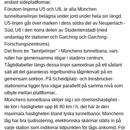
endast sideplattformar.
Förutom linjerna U5 och U6, är alla München
tunnelbanelinjer belägna under jord under hela sin längd.
U5-linjen går över marken i dess södra del av Neuperlach -
Süd, U6 i den norra delen av Studentenstadt (med
undantag för stationer och Garching och Garching-
Forschungszentrums).
Det finns tre "familjelinjer" i Münchens tunnelbana, vars
rutter har gemensamma stigar i stadens centrum.
Tågtidtabeller längs dessa linjer samordnas på ett sådant
sätt att det garanteras regelbundna tågintervall på en
gemensam sektion. På Scheidplatz- och Innsbrucker-
stationerna ligger fyra vägar parallellt på samma nivå som
utbyte mellan plattformar..
Münchens tunnelbana skiljer sig i sin rörelseshastighet -
de kör i hastigheter upp till 80 km / h, det här är den
maximala hastigheten bland tyska tunnelbanor. Münchens
tåg har bra ljudisolering, elektroniska skärmar ställs in på
varje station som indikerar tidpunkten för tågs ankomst. För