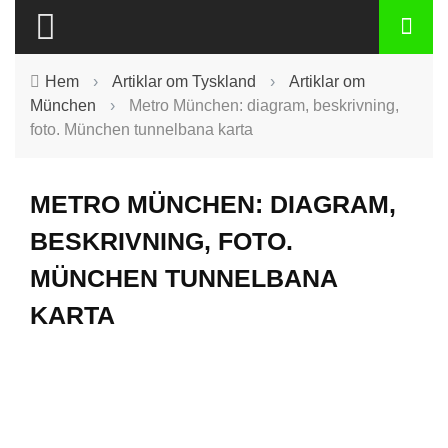
Hem
›
Artiklar om Tyskland
›
Artiklar om
München
›
Metro München: diagram, beskrivning,
foto. München tunnelbana karta
METRO MÜNCHEN: DIAGRAM,
BESKRIVNING, FOTO.
MÜNCHEN TUNNELBANA
KARTA