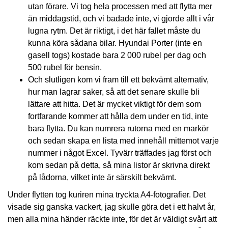
utan förare. Vi tog hela processen med att flytta mer
än middagstid, och vi badade inte, vi gjorde allt i vår
lugna rytm. Det är riktigt, i det här fallet måste du
kunna köra sådana bilar. Hyundai Porter (inte en
gasell togs) kostade bara 2 000 rubel per dag och
500 rubel för bensin.
Och slutligen kom vi fram till ett bekvämt alternativ,
hur man lagrar saker, så att det senare skulle bli
lättare att hitta. Det är mycket viktigt för dem som
fortfarande kommer att hålla dem under en tid, inte
bara flytta. Du kan numrera rutorna med en markör
och sedan skapa en lista med innehåll mittemot varje
nummer i något Excel. Tyvärr träffades jag först och
kom sedan på detta, så mina listor är skrivna direkt
på lådorna, vilket inte är särskilt bekvämt.
Under flytten tog kuriren mina tryckta A4-fotografier. Det
visade sig ganska vackert, jag skulle göra det i ett halvt år,
men alla mina händer räckte inte, för det är väldigt svårt att