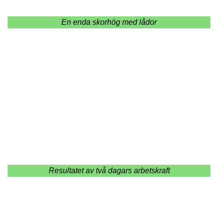
En enda skorhög med lådor
Resultatet av två dagars arbetskraft