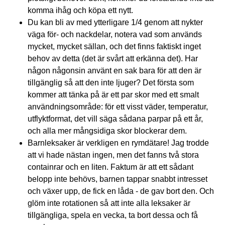
komma ihåg och köpa ett nytt.
Du kan bli av med ytterligare 1/4 genom att nykter
väga för- och nackdelar, notera vad som används
mycket, mycket sällan, och det finns faktiskt inget
behov av detta (det är svårt att erkänna det). Har
någon någonsin använt en sak bara för att den är
tillgänglig så att den inte ljuger? Det första som
kommer att tänka på är ett par skor med ett smalt
användningsområde: för ett visst väder, temperatur,
utflyktformat, det vill säga sådana parpar på ett år,
och alla mer mångsidiga skor blockerar dem.
Barnleksaker är verkligen en rymdätare! Jag trodde
att vi hade nästan ingen, men det fanns två stora
containrar och en liten. Faktum är att ett sådant
belopp inte behövs, barnen tappar snabbt intresset
och växer upp, de fick en låda - de gav bort den. Och
glöm inte rotationen så att inte alla leksaker är
tillgängliga, spela en vecka, ta bort dessa och få