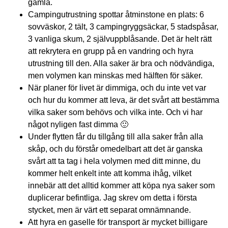
gamla.
Campingutrustning spottar åtminstone en plats: 6
sovväskor, 2 tält, 3 campingryggsäckar, 5 stadspåsar,
3 vanliga skum, 2 självuppblåsande. Det är helt rätt
att rekrytera en grupp på en vandring och hyra
utrustning till den. Alla saker är bra och nödvändiga,
men volymen kan minskas med hälften för säker.
När planer för livet är dimmiga, och du inte vet var
och hur du kommer att leva, är det svårt att bestämma
vilka saker som behövs och vilka inte. Och vi har
något nyligen fast dimma 🙂
Under flytten får du tillgång till alla saker från alla
skåp, och du förstår omedelbart att det är ganska
svårt att ta tag i hela volymen med ditt minne, du
kommer helt enkelt inte att komma ihåg, vilket
innebär att det alltid kommer att köpa nya saker som
duplicerar befintliga. Jag skrev om detta i första
stycket, men är värt ett separat omnämnande.
Att hyra en gaselle för transport är mycket billigare