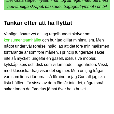
Det första steget i flytten - han tog sin egen med det mest
nödvändiga skräpet, passade i bagageutrymmet i en bil
Tankar efter att ha flyttat
Vanliga läsare vet att jag regelbundet skriver om
konsumentsamhället
och hur jag gillar minimalism. Men
något under vår rörelse insåg jag att det före minimalismen
fortfarande är som före månen. I princip fungerade saker
inte så mycket, ungefär en gasell, exklusive möbler,
kylskåp, spis och disk som vi lämnade i lägenheten. Visst,
med klassiska drag visar det sig mer. Men om jag frågar
vad som finns i lådorna, så förhindrar jag Gud att jag ska
lista hälften, för vissa av dem förstår inte det, några små
saker innan de fördelas jämnt över hela huset.