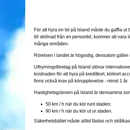
För att hyra en bil på Island måste du gaffla ut b
till skillnad från en personbil, kommer att vara
många områden.
Rörelsen i landet är högsidig, dessutom gäller r
Uthyrningsföretag på Island utövar internationell
kostnaden för att hyra på kreditkort, körkort a
finns också krav på körupplevelse - minst 1 år.
Hastighetsgränsen på Island är densamma som 
50 km / h när du kör runt staden;
90 km / h när du kör ut ur staden.
Säkerhetsbältet måste alltid fästas och strålkas