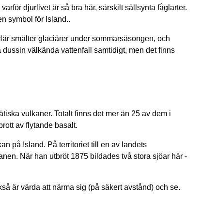
arför djurlivet är så bra här, särskilt sällsynta fåglarter.
en symbol för Island..
l. Här smälter glaciärer under sommarsäsongen, och
a dussin välkända vattenfall samtidigt, men det finns
tätiska vulkaner. Totalt finns det mer än 25 av dem i
rott av flytande basalt.
på Island. På territoriet till en av landets
anen. När han utbröt 1875 bildades två stora sjöar här -
så är värda att närma sig (på säkert avstånd) och se.