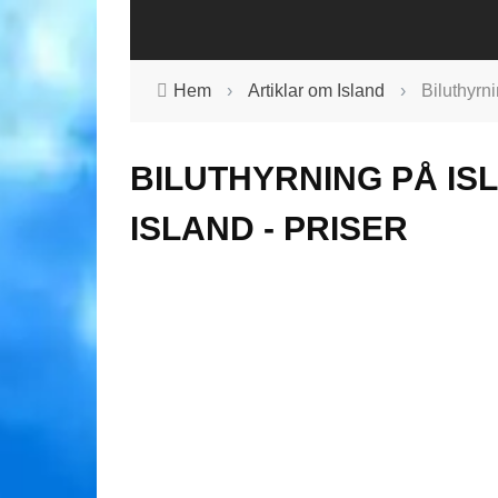
Hem
›
Artiklar om Island
›
Biluthyrni
BILUTHYRNING PÅ IS
ISLAND - PRISER