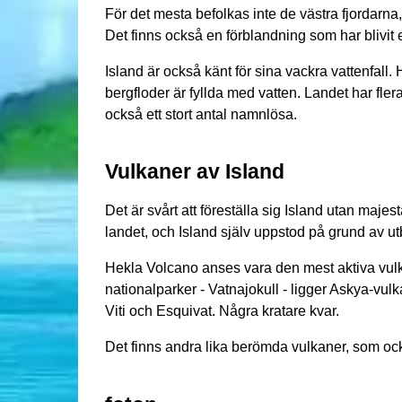
För det mesta befolkas inte de västra fjordarna, v
Det finns också en förblandning som har blivit 
Island är också känt för sina vackra vattenfal
bergfloder är fyllda med vatten. Landet har fler
också ett stort antal namnlösa.
Vulkaner av Island
Det är svårt att föreställa sig Island utan majes
landet, och Island själv uppstod på grund av utb
Hekla Volcano anses vara den mest aktiva vulkan 
nationalparker - Vatnajokull - ligger Askya-vulk
Viti och Esquivat. Några kratare kvar.
Det finns andra lika berömda vulkaner, som ock