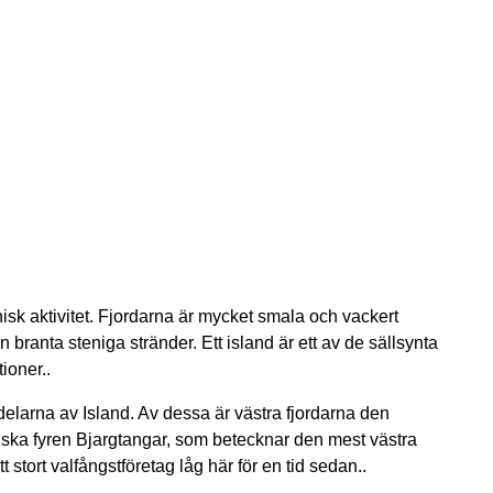
isk aktivitet. Fjordarna är mycket smala och vackert
branta steniga stränder. Ett island är ett av de sällsynta
ioner..
 delarna av Island. Av dessa är västra fjordarna den
riska fyren Bjargtangar, som betecknar den mest västra
 stort valfångstföretag låg här för en tid sedan..