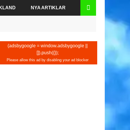
SKLAND
NYA ARTIKLAR
BADEN
(adsbygoogle = window.adsbygoogle ||
[]).push({});
N
URT
RG
EN