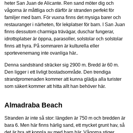
heter San Juan de Alicante. Ren sand möter dig och
vågorna är måttliga och därför är stranden perfekt för
familjer med barn. För vuxna finns det mysiga barer och
restauranger i närheten, för lekplatser för barn. I San Juan
finns dessutom charmiga trävägar, duschar fungerar,
idrottsplatser är öppna, parasoller, solstolar och solstolar
finns att hyra. På sommaren är kulturella eller
sportevenemang inte ovanliga här..
Denna sandstrand sträcker sig 2900 m. Bredd är 60 m.
Den ligger i ett livligt bostadsområde. Den trendiga
strandpromenaden kommer att kunna glädja alla turister
som säkert kommer att hitta allt han behöver här.
Almadraba Beach
Stranden är inte så stor: längden är 750 m och bredden är
bara 6. Men här finns härlig sand, ett mycket grunt hav, så
det är bra att koppla av med barn här. Vågorna stiger