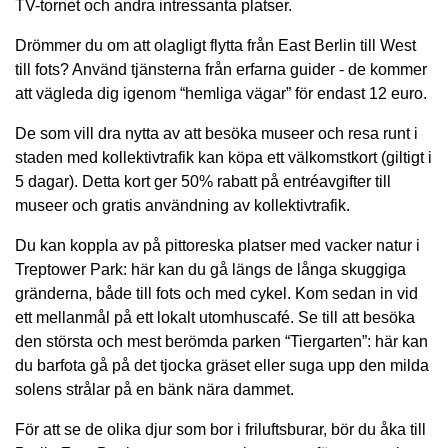
TV-tornet och andra intressanta platser.
Drömmer du om att olagligt flytta från East Berlin till West
till fots? Använd tjänsterna från erfarna guider - de kommer
att vägleda dig igenom “hemliga vägar” för endast 12 euro.
De som vill dra nytta av att besöka museer och resa runt i
staden med kollektivtrafik kan köpa ett välkomstkort (giltigt i
5 dagar). Detta kort ger 50% rabatt på entréavgifter till
museer och gratis användning av kollektivtrafik.
Du kan koppla av på pittoreska platser med vacker natur i
Treptower Park: här kan du gå längs de långa skuggiga
gränderna, både till fots och med cykel. Kom sedan in vid
ett mellanmål på ett lokalt utomhuscafé. Se till att besöka
den största och mest berömda parken “Tiergarten”: här kan
du barfota gå på det tjocka gräset eller suga upp den milda
solens strålar på en bänk nära dammet.
För att se de olika djur som bor i friluftsburar, bör du åka till