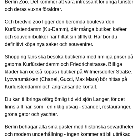
Berlin Zoo. Det kommer att vara intressant för unga turister
och deras vuxna föräldrar.
Och bredvid zoo ligger den berömda boulevarden
Kurfürstendamm (Ku-Damm), där många butiker, kaféer
och souvenirbutiker har hittat sin tillflykt. Här bör du
definitivt köpa nya saker och souvenirer.
Shopping fans ska besöka butikerna med rimliga priser på
gatorna Kurfürstendamm och Friedrichstrasse. Billiga
kläder kan också köpas i butiker på Wilmersdorfer Straße.
Lyxvarumärken (Chanel, Gucci, Max Mara) bör hittas på
Kurfürstendamm och angränsande körfält.
Du kan tillbringa oförglömlig tid vid sjön Langer, för det
finns allt här, som i en riktig utväg - stränder, restauranger,
gröna gator och yachter.
Berlin behagar alla sina gäster med historiska sevärdheter
och modern underhållning - ingen kommer att bli uttråkad