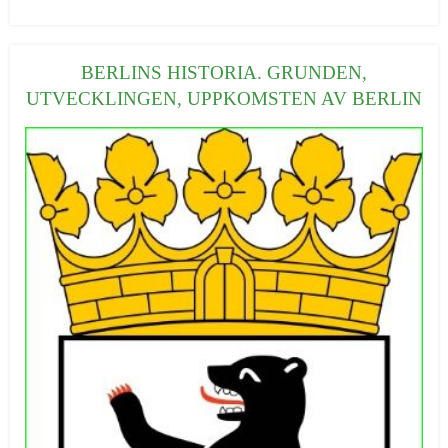
a
t
e
BERLINS HISTORIA. GRUNDEN,
g
UTVECKLINGEN, UPPKOMSTEN AV BERLIN
o
r
i
e
r
: