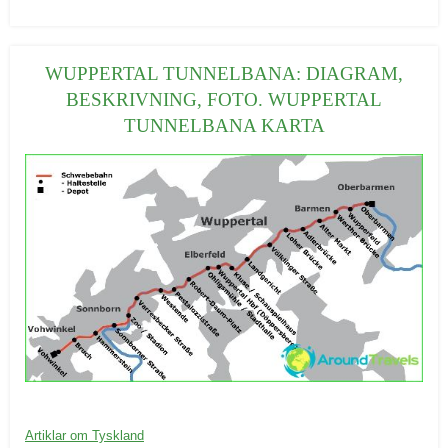
a
t
e
WUPPERTAL TUNNELBANA: DIAGRAM,
g
BESKRIVNING, FOTO. WUPPERTAL
o
TUNNELBANA KARTA
r
i
e
r
:
20/09/2016
K
Artiklar om Tyskland