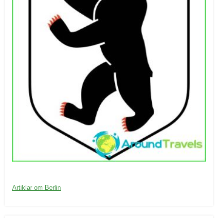
20/09/2016
K
Artiklar om Berlin
a
t