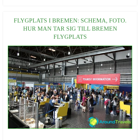
a
t
e
FLYGPLATS I BREMEN: SCHEMA, FOTO.
g
HUR MAN TAR SIG TILL BREMEN
o
FLYGPLATS
r
i
e
r
:
20/09/2016