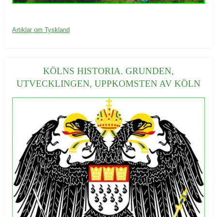
20/09/2016
K
Artiklar om Tyskland
a
t
e
KÖLNS HISTORIA. GRUNDEN,
g
UTVECKLINGEN, UPPKOMSTEN AV KÖLN
o
r
i
e
r
: