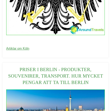
20/09/2016
K
Artiklar om Köln
a
t
e
PRISER I BERLIN - PRODUKTER,
g
SOUVENIRER, TRANSPORT. HUR MYCKET
o
PENGAR ATT TA TILL BERLIN
r
i
e
r
: