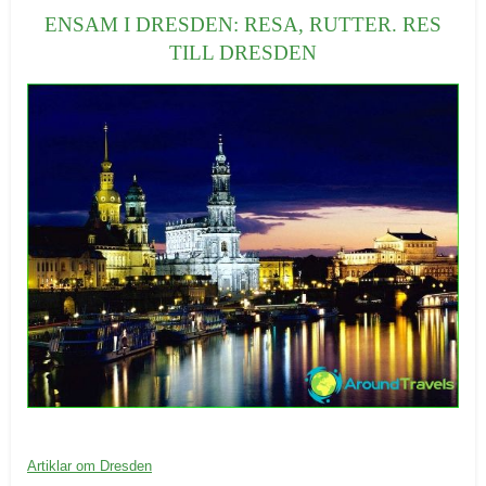
e
ENSAM I DRESDEN: RESA, RUTTER. RES
g
TILL DRESDEN
o
r
i
e
r
:
20/09/2016
K
Artiklar om Dresden