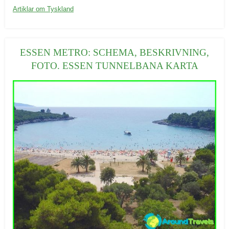
K
Artiklar om Tyskland
a
t
e
ESSEN METRO: SCHEMA, BESKRIVNING,
g
FOTO. ESSEN TUNNELBANA KARTA
o
r
i
e
r
: