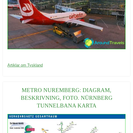
20/09/2016
K
Artiklar om Tyskland
a
t
e
METRO NUREMBERG: DIAGRAM,
g
BESKRIVNING, FOTO. NÜRNBERG
o
TUNNELBANA KARTA
r
i
e
r