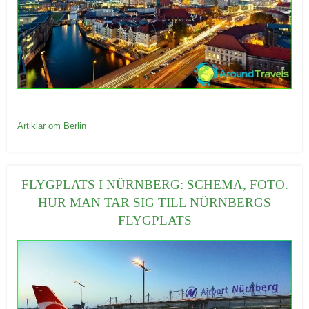
20/09/2016
K
Artiklar om Berlin
a
t
e
FLYGPLATS I NÜRNBERG: SCHEMA, FOTO.
g
HUR MAN TAR SIG TILL NÜRNBERGS
o
FLYGPLATS
r
i
e
r
: